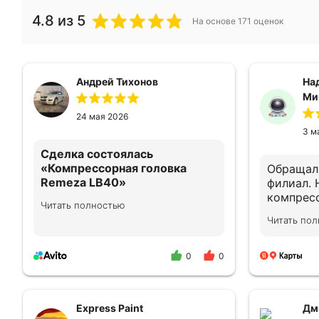
4.8
из 5
На основе
171
оценок
Андрей Тихонов
На
Ми
24 мая 2026
3 м
Сделка состоялась
«Компрессорная головка
Обращал
Remeza LB40»
филиал. 
компрес
Читать полностью
Все на вышем уровне!
генерато
Читать по
девушка прконсультировала
Сотрудн
как надо!
подобрать оборудов
Квалифи
0
0
проконс
подключ
облужива
Express Paint
Дм
необход