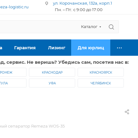
ул. Корочанская, 132а, корп.1
za-logistic.ru
Пн. – Пт.: с 9:00 до 17:00
Каталог
а
Гарантия
Лизинг
Для юрлиц
д, сервис. Не веришь? Убедись сам, посетив нас в:
РОНЕЖ
КРАСНОДАР
КРАСНОЯРСК
ТУЛА
УФА
ЧЕЛЯБИНСК
ный сепаратор Remeza WOS-35