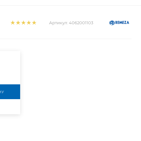
Артикул:
4062001103
НУ