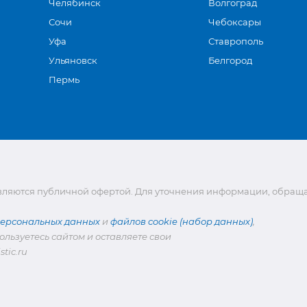
Челябинск
Волгоград
Сочи
Чебоксары
Уфа
Ставрополь
Ульяновск
Белгород
Пермь
являются публичной офертой. Для уточнения информации, обращ
персональных данных
и
файлов cookie (набор данных)
,
ользуетесь сайтом и оставляете свои
tic.ru