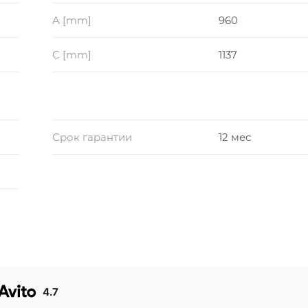
A [mm]
960
C [mm]
1137
Срок гарантии
12 мес
4.7