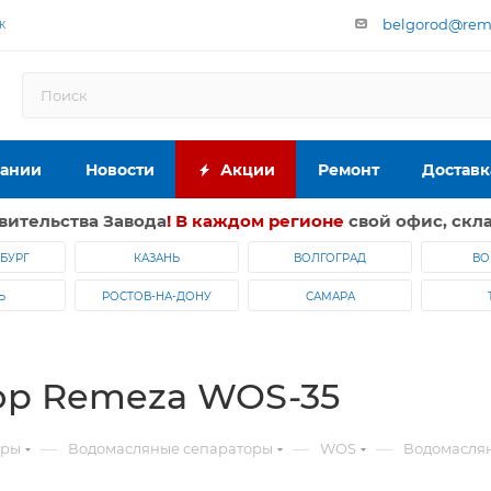
belgorod@reme
К
пании
Новости
Акции
Ремонт
Доставк
вительства Завода
! В каждом регионе
свой офис, скла
БУРГ
КАЗАНЬ
ВОЛГОГРАД
ВО
Ь
РОСТОВ-НА-ДОНУ
САМАРА
ор Remeza WOS-35
—
—
—
оры
Водомасляные сепараторы
WOS
Водомасля