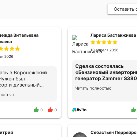
Оставить 
дежда Витальевна
Лариса Бастанжиева
наева
10 апреля 2026
ая 2026
Сделка состоялась
«Бензиновый инверторн
ась в Воронежский
генератор Zammer S380
Нужен был
сор и дизельный
Читать полностью
Спасибо продавцу. Быстро,
р для частного дома.
лностью
сервисно! 🤝
ики помогли
ание.
цированно
0
0
ультировали по
ению и дальнейшему
нию. В случае
итрий
Себастьян Перрейро
имости снова