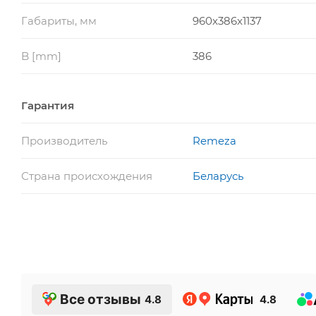
Габариты, мм
960x386x1137
B [mm]
386
Гарантия
Производитель
Remeza
Страна происхождения
Беларусь
Все отзывы
4.8
4.8