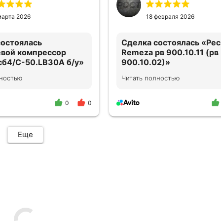
ь и порекомендую
накомым.
марта 2026
18 февраля 2026
состоялась
Сделка состоялась
«Рес
вой компрессор
Remeza рв 900.10.11 (рв
сб4/С-50.LB30A б/у»
900.10.02)»
лностью
Читать полностью
ответствует
все супер! ребята молод
ю. Можно смело
ься.
0
0
Еще