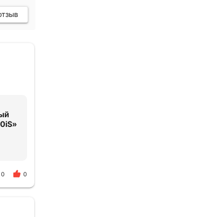
отзыв
ый
0iS»
0
0