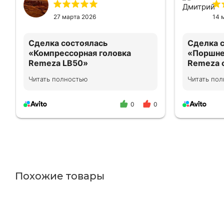
обращус
своим з
27 марта 2026
14 
Сделка состоялась
Сделка 
«Компрессорная головка
«Поршне
Remeza LB50»
Remeza 
Читать полностью
Читать по
Все отлично, рекомендую 👍
Товар со
описани
обращат
0
0
Похожие товары