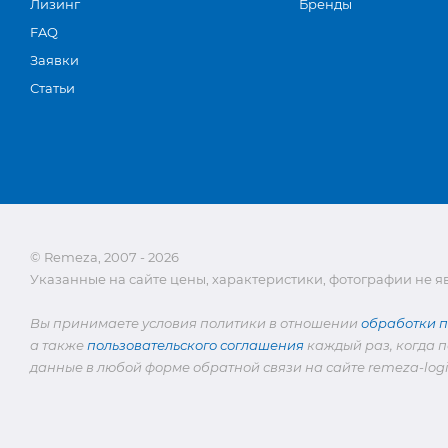
Лизинг
Бренды
FAQ
Заявки
Статьи
© Remeza, 2007 - 2026
Указанные на сайте цены, характеристики, фотографии не 
Вы принимаете условия политики в отношении
обработки 
а также
пользовательского соглашения
каждый раз, когда п
данные в любой форме обратной связи на сайте remeza-logis