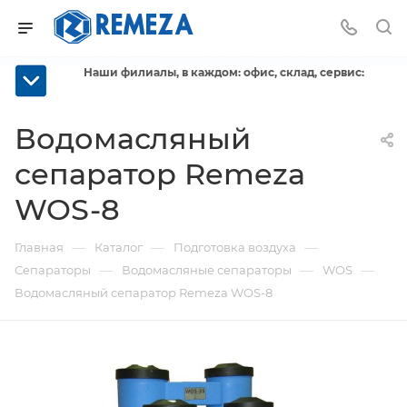
Наши филиалы, в каждом: офис, склад, сервис:
Водомасляный
сепаратор Remeza
WOS-8
—
—
—
Главная
Каталог
Подготовка воздуха
—
—
—
Сепараторы
Водомасляные сепараторы
WOS
Водомасляный сепаратор Remeza WOS-8