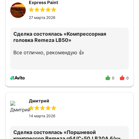
Express Paint
27 марта 2026
Сделка состоялась
«Компрессорная
головка Remeza LB50»
Все отлично, рекомендую 👍
0
0
Дмитрий
14 марта 2026
Сделка состоялась
«Поршневой
компрессор Remeza сб4/С-50.LB30A б/у»