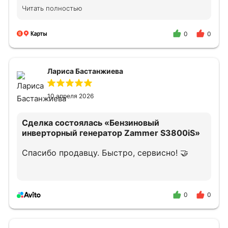
подобрать оборудование.
Читать полностью
Квалифицированно проконсультировали по
подключению и дальнейшему облуживанию.
В случае необходимости снова обращусь и
0
0
порекомендую своим знакомым.
Лариса Бастанжиева
10 апреля 2026
Сделка состоялась
«Бензиновый
инверторный генератор Zammer S3800iS»
Спасибо продавцу. Быстро, сервисно! 🤝
0
0